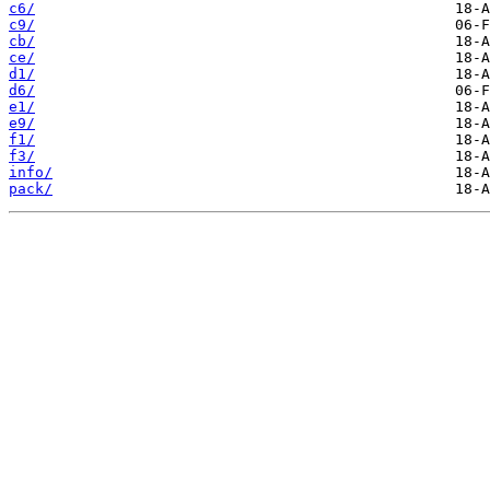
c6/
c9/
cb/
ce/
d1/
d6/
e1/
e9/
f1/
f3/
info/
pack/