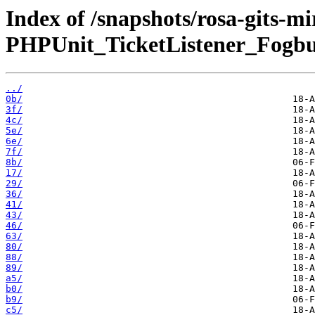
Index of /snapshots/rosa-gits-
PHPUnit_TicketListener_Fogbug
../
0b/
3f/
4c/
5e/
6e/
7f/
8b/
17/
29/
36/
41/
43/
46/
63/
80/
88/
89/
a5/
b0/
b9/
c5/