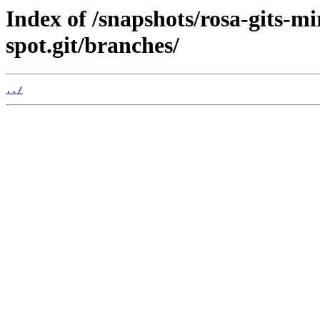
Index of /snapshots/rosa-gits-m
spot.git/branches/
../