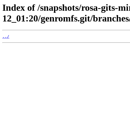
Index of /snapshots/rosa-gits-m
12_01:20/genromfs.git/branches
../