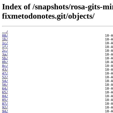
Index of /snapshots/rosa-gits-m
fixmetodonotes.git/objects/
../
08/
1b/
1c/
1f/
2c/
3a/
5b/
8b/
8c/
43/
47/
52/
54/
56/
64/
65/
84/
85/
87/
92/
94/