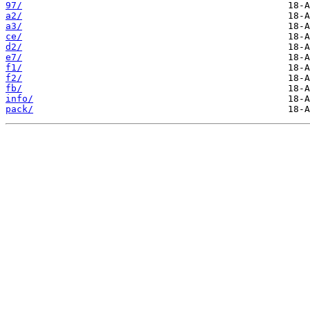
97/
a2/
a3/
ce/
d2/
e7/
f1/
f2/
fb/
info/
pack/