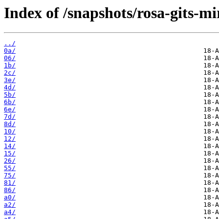
Index of /snapshots/rosa-gits-mi
../
0a/
06/
1b/
2c/
3e/
4d/
5b/
6b/
6e/
7d/
8d/
10/
12/
14/
15/
26/
55/
75/
81/
86/
a0/
a2/
a4/