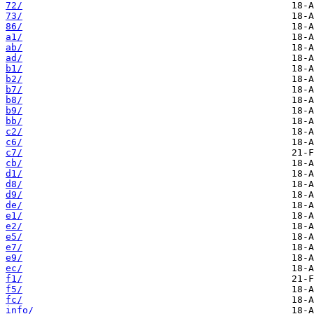
72/
73/
86/
a1/
ab/
ad/
b1/
b2/
b7/
b8/
b9/
bb/
c2/
c6/
c7/
cb/
d1/
d8/
d9/
de/
e1/
e2/
e5/
e7/
e9/
ec/
f1/
f5/
fc/
info/