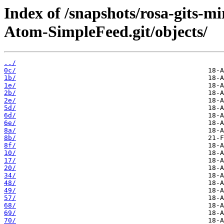
Index of /snapshots/rosa-gits-
Atom-SimpleFeed.git/objects/
../
0c/
1b/
1e/
2b/
2e/
5d/
6d/
6e/
8a/
8b/
8f/
10/
17/
20/
34/
48/
49/
57/
68/
69/
70/