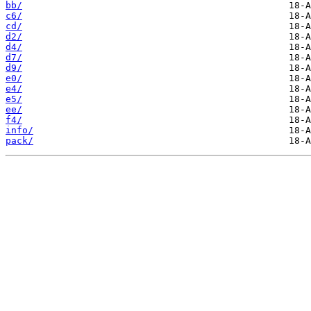
bb/
c6/
cd/
d2/
d4/
d7/
d9/
e0/
e4/
e5/
ee/
f4/
info/
pack/