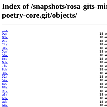
Index of /snapshots/rosa-gits-
poetry-core.git/objects/
../
0a/
0d/
01/
2f/
3c/
5a/
5b/
6c/
6d/
7b/
8d/
30/
51/
54/
80/
88/
91/
a3/
a9/
ad/
b9/