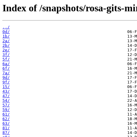
Index of /snapshots/rosa-gits-mi
../
0d/
1b/
2a/
2b/
2e/
3f/
5f/
6a/
6f/
7a/
9d/
9f/
15/
43/
47/
54/
57/
59/
61/
62/
63/
81/
87/