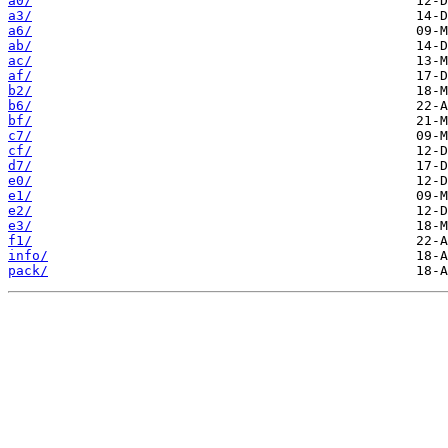
a0/
a3/
a6/
ab/
ac/
af/
b2/
b6/
bf/
c7/
cf/
d7/
e0/
e1/
e2/
e3/
f1/
info/
pack/