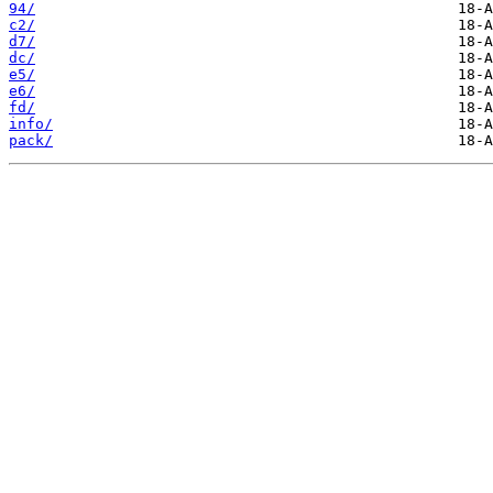
94/
c2/
d7/
dc/
e5/
e6/
fd/
info/
pack/