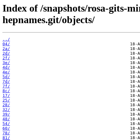
Index of /snapshots/rosa-gits-m
hepnames.git/objects/
../
04/
2a/
2d/
2f/
3e/
4d/
4e/
5d/
7d/
7f/
8c/
17/
25/
28/
32/
39/
48/
54/
60/
78/
81/