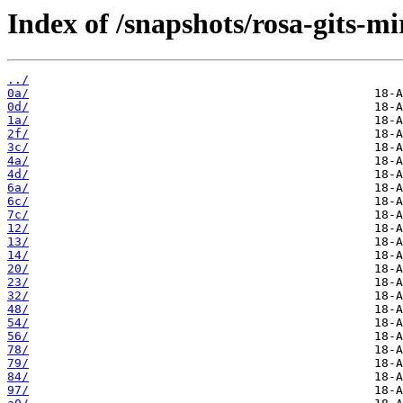
Index of /snapshots/rosa-gits-mi
../
0a/
0d/
1a/
2f/
3c/
4a/
4d/
6a/
6c/
7c/
12/
13/
14/
20/
23/
32/
48/
54/
56/
78/
79/
84/
97/