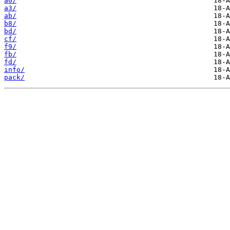
a0/
a3/
ab/
b8/
bd/
cf/
f9/
fb/
fd/
info/
pack/