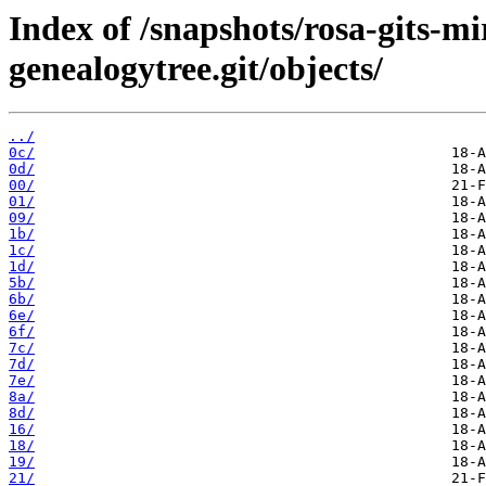
Index of /snapshots/rosa-gits-m
genealogytree.git/objects/
../
0c/
0d/
00/
01/
09/
1b/
1c/
1d/
5b/
6b/
6e/
6f/
7c/
7d/
7e/
8a/
8d/
16/
18/
19/
21/