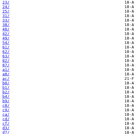
23/
24/
25/
31/
33/
38/
40/
42/
49/
54/
61/
62/
63/
82/
87/
a1/
a8/
ac/
b0/
b1/
b2/
b4/
b9/
c8/
c9/
ca/
cd/
cf/
d3/
d7/