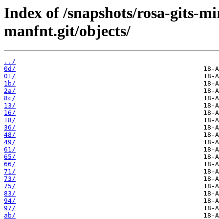
Index of /snapshots/rosa-gits-m
manfnt.git/objects/
../
0d/
01/
1b/
2a/
8c/
13/
16/
18/
36/
48/
49/
61/
65/
66/
71/
73/
75/
83/
94/
97/
ab/