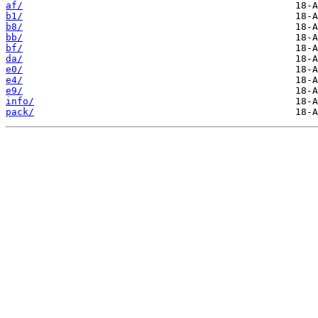
af/
b1/
b8/
bb/
bf/
da/
e0/
e4/
e9/
info/
pack/