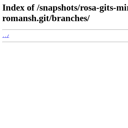
Index of /snapshots/rosa-gits-m
romansh.git/branches/
../