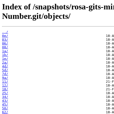
Index of /snapshots/rosa-gits-m
Number.git/objects/
../
0e/
03/
06/
08/
1a/
1b/
1e/
2a/
4d/
5d/
7d/
9a/
11/
12/
18/
25/
34/
43/
45/
50/
62/