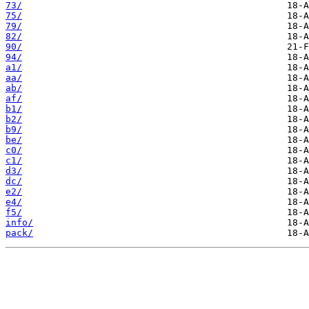
73/
75/
79/
82/
90/
94/
a1/
aa/
ab/
af/
b1/
b2/
b9/
be/
c0/
c1/
d3/
dc/
e2/
e4/
f5/
info/
pack/