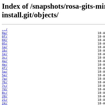
Index of /snapshots/rosa-gits-m
install.git/objects/
../
0a/
0f/
04/
05/
1a/
1b/
1e/
3c/
4a/
4e/
4f/
5a/
5e/
7a/
7b/
7c/
7d/
8c/
20/
21/
24/