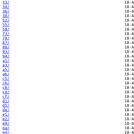
33/
34/
36/
38/
52/
55/
58/
73/
79/
87/
88/
93/
94/
a1/
a3/
a5/
a6/
c5/
c6/
c8/
cd/
cf/
d1/
d5/
de/
e1/
e2/
e9/
ea/
ed/