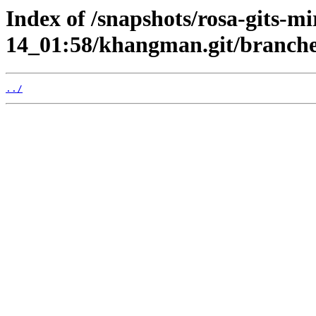
Index of /snapshots/rosa-gits-m
14_01:58/khangman.git/branche
../