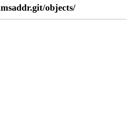
msaddr.git/objects/