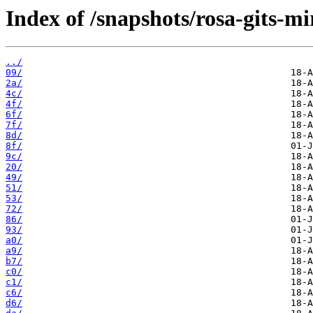
Index of /snapshots/rosa-gits-m
../
09/
2a/
4c/
4f/
6f/
7f/
8d/
8f/
9c/
20/
49/
51/
53/
72/
86/
93/
a0/
a9/
b7/
c0/
c1/
c6/
d6/