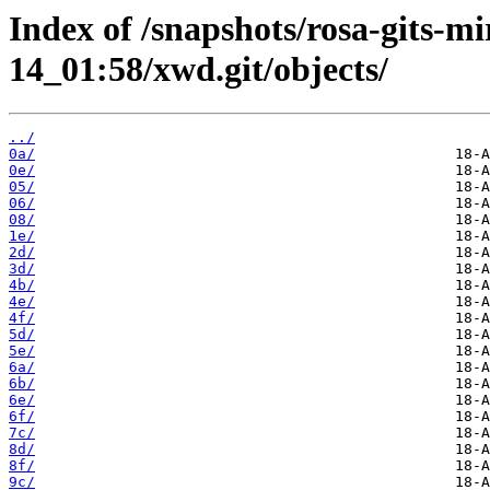
Index of /snapshots/rosa-gits-m
14_01:58/xwd.git/objects/
../
0a/
0e/
05/
06/
08/
1e/
2d/
3d/
4b/
4e/
4f/
5d/
5e/
6a/
6b/
6e/
6f/
7c/
8d/
8f/
9c/