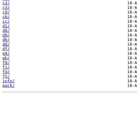
c2/
c3/
c9/
cb/
cc/
d1/
d8/
d9/
db/
dd/
df/
e9/
eb/
f0/
f1/
f4/
f5/
info/
pack/