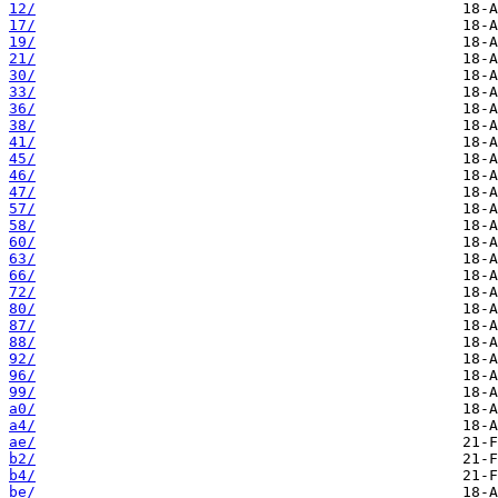
12/
17/
19/
21/
30/
33/
36/
38/
41/
45/
46/
47/
57/
58/
60/
63/
66/
72/
80/
87/
88/
92/
96/
99/
a0/
a4/
ae/
b2/
b4/
be/