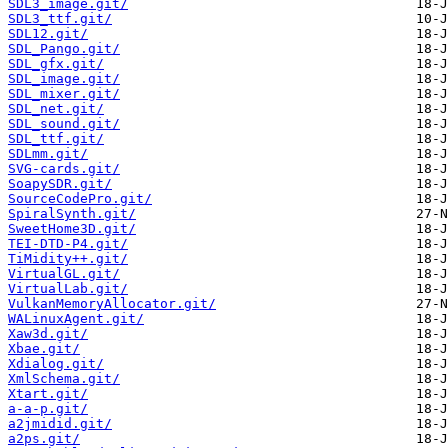
SDL3_image.git/
SDL3_ttf.git/
SDL12.git/
SDL_Pango.git/
SDL_gfx.git/
SDL_image.git/
SDL_mixer.git/
SDL_net.git/
SDL_sound.git/
SDL_ttf.git/
SDLmm.git/
SVG-cards.git/
SoapySDR.git/
SourceCodePro.git/
SpiralSynth.git/
SweetHome3D.git/
TEI-DTD-P4.git/
TiMidity++.git/
VirtualGL.git/
VirtualLab.git/
VulkanMemoryAllocator.git/
WALinuxAgent.git/
Xaw3d.git/
Xbae.git/
Xdialog.git/
XmlSchema.git/
Xtart.git/
a-a-p.git/
a2jmidid.git/
a2ps.git/