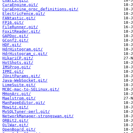
CharLS.git/
CuraEngine.git/
CuraEngine_grpc_definitions.git/
ElectricFence.git/
FANtastic.git/
FP16.git/
FileRunner.git/
FoxitReader.git/
GAPDoc.git/
GConf2.git/
HDF.git/
HdrHistogram.git/
HdrHistogram_c.git/
HikariCP.git/
HotShots.git/
IMSProg.git/
IPMI.git/
JUnitParams.git/
Java-WebSocket.git/
LimeSuite.git/
MCBC-mac-to-SELinux.git/
MHonArc.git/
Maelstrom.git/
ManPageEditor.git/
Mowitz.git/
MySQLTuner-perl.git/
NetworkManager-strongswan.git/
ORBit2.git/
OilWar.git/
OpenBoard.git/