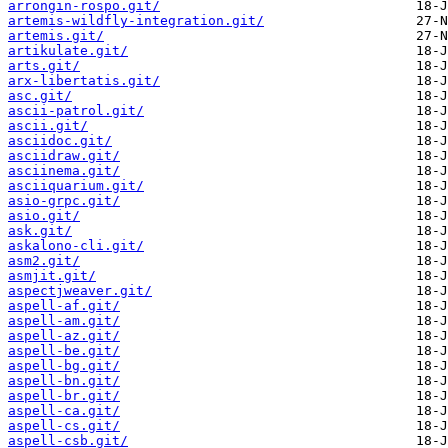
arrongin-rospo.git/
artemis-wildfly-integration.git/
artemis.git/
artikulate.git/
arts.git/
arx-libertatis.git/
asc.git/
ascii-patrol.git/
ascii.git/
asciidoc.git/
asciidraw.git/
asciinema.git/
asciiquarium.git/
asio-grpc.git/
asio.git/
ask.git/
askalono-cli.git/
asm2.git/
asmjit.git/
aspectjweaver.git/
aspell-af.git/
aspell-am.git/
aspell-az.git/
aspell-be.git/
aspell-bg.git/
aspell-bn.git/
aspell-br.git/
aspell-ca.git/
aspell-cs.git/
aspell-csb.git/