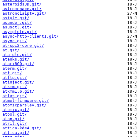
asteroids3D.git/
astromenace.git/
astronciaiptv.git/
astyle.git/
asunder.git/
asusctl.git/
asymptote.git/
async-http-client1.git/
async.git/
at-spi2-core.git/
at.git/
ataidle.git/
atanks.git/
atari800.git/
aterm.git/
atf.git/
atftp.git/
atinject.git/
atkmm.git/
atkmm1.6.git/
atlas.git/
atmel-firmware.git/
atomicparsley.git/
atomix.git/
atool.git/
atop.git/
atril.git/
attica-kde4.git/
attica.git/