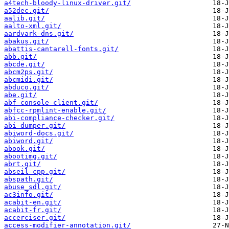
a4tech-bloody-linux-driver.git/
a52dec.git/
aalib.git/
aalto-xml.git/
aardvark-dns.git/
abakus.git/
abattis-cantarell-fonts.git/
abb.git/
abcde.git/
abcm2ps.git/
abcmidi.git/
abduco.git/
abe.git/
abf-console-client.git/
abfcc-rpmlint-enable.git/
abi-compliance-checker.git/
abi-dumper.git/
abiword-docs.git/
abiword.git/
abook.git/
abootimg.git/
abrt.git/
abseil-cpp.git/
abspath.git/
abuse_sdl.git/
ac3info.git/
acabit-en.git/
acabit-fr.git/
accerciser.git/
access-modifier-annotation.git/