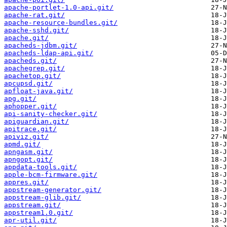
apache-portlet-1.0-api.git/
apache-rat.git/
apache-resource-bundles.git/
apache-sshd.git/
apache.git/
apacheds-jdbm.git/
apacheds-ldap-api.git/
apacheds.git/
apachegrep.git/
apachetop.git/
apcupsd.git/
apfloat-java.git/
apg.git/
aphopper.git/
api-sanity-checker.git/
apiguardian.git/
apitrace.git/
apiviz.git/
apmd.git/
apngasm.git/
apngopt.git/
appdata-tools.git/
apple-bcm-firmware.git/
appres.git/
appstream-generator.git/
appstream-glib.git/
appstream.git/
appstream1.0.git/
apr-util.git/