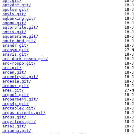
apr.git/
apt2dnf.git/
apulse.git/
apvlv.git/
aqbanking.git/
aqemu.git/
aqlprofile.git/
aqsis.git/
aquamarine.git/
aqute-bnd.git/
arandr.git/
aranym.git/
aravis.git/
arc-dark-rospo.git/
arc-rospo.git/
arc.git/
arcan.git/
ardentryst.git/
ardesia.git/
ardour.git/
ares.git/
argon2.git/
argparse4j.git/
args4j.git/
argtable2.git/
argus-clients.git/
argus.git/
argyllcms.git/
aria2.git/
arianna.git/