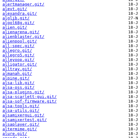
alertmanager.git/
alevt.git/
alexandra.git/
alglib.git/
algol68g.git/
alien.git/
alienarena.git/
alienblaster.git/
alienpool.git/
all-spec.git/
allegro.git/
allegro5.git/
alleyoop.git/
alligator.git/
alltray.git/
almanah.git/
alpine.git/
alsa-lib.git/
alsa-oss.git/
alsa-plugins.git/
alsa-scarlett-gui.git/
alsa-sof-firmware.git/
alsa-tools.git/
alsa-utils.git/
alsamixergui.git/
alsamixertest.git/
alsaplayer.git/
altermime.git/
alure.git/