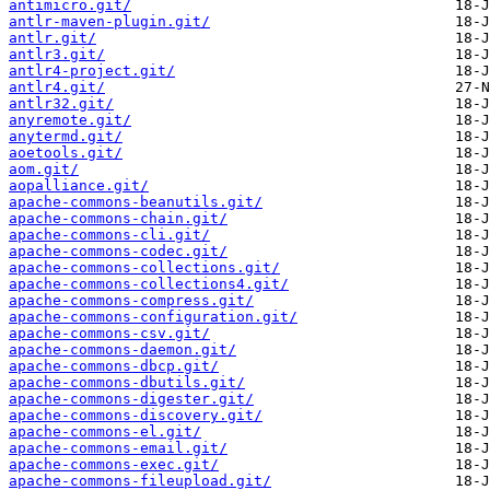
antimicro.git/
antlr-maven-plugin.git/
antlr.git/
antlr3.git/
antlr4-project.git/
antlr4.git/
antlr32.git/
anyremote.git/
anytermd.git/
aoetools.git/
aom.git/
aopalliance.git/
apache-commons-beanutils.git/
apache-commons-chain.git/
apache-commons-cli.git/
apache-commons-codec.git/
apache-commons-collections.git/
apache-commons-collections4.git/
apache-commons-compress.git/
apache-commons-configuration.git/
apache-commons-csv.git/
apache-commons-daemon.git/
apache-commons-dbcp.git/
apache-commons-dbutils.git/
apache-commons-digester.git/
apache-commons-discovery.git/
apache-commons-el.git/
apache-commons-email.git/
apache-commons-exec.git/
apache-commons-fileupload.git/