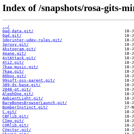
Index of /snapshots/rosa-gits-m
../
0ad-data.git/
0ad.git/
3dprinter-udev-rules.git/
3proxy.git/
4kstogram.git/
4pane.git/
4stAttack.git/
4ti2.git/
7kaa-music.git/
7kaa.git/
86box.git/
99soft-oss-parent.git/
389-ds-base.git/
2048-qt.git/
AlephOne.git/
AmbientLight.git/
BareBonesBrowserLaunch.git/
BomberInstinct.git/
C.git/
CBFlib.git/
CImg.git/
CQRlib.git/
CVector.git/