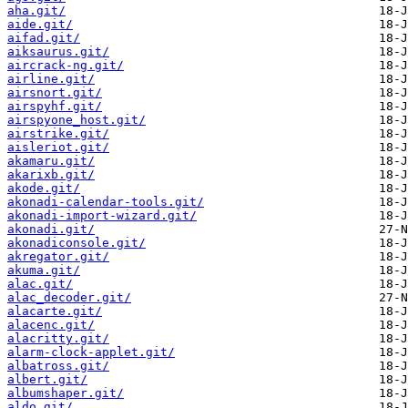
aha.git/
aide.git/
aifad.git/
aiksaurus.git/
aircrack-ng.git/
airline.git/
airsnort.git/
airspyhf.git/
airspyone_host.git/
airstrike.git/
aisleriot.git/
akamaru.git/
akarixb.git/
akode.git/
akonadi-calendar-tools.git/
akonadi-import-wizard.git/
akonadi.git/
akonadiconsole.git/
akregator.git/
akuma.git/
alac.git/
alac_decoder.git/
alacarte.git/
alacenc.git/
alacritty.git/
alarm-clock-applet.git/
albatross.git/
albert.git/
albumshaper.git/
aldo.git/