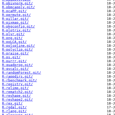
R-pbivnorm.git/
R-pbmcapply.git/
R-pcaPP.git/
R-permute.git/
R-pillar.git/
R-pixmap.git/
R-pkgconfig.git/
R-plotrix.git/
R-plyr.git/
R-png.git/
R-poLCA.git/
R-polspline.git/
R-polyclip.git/
R-praise.git/
R-ps.git/
R-purrr.git/
R-quadprog.git/
R-qvcalc.git/
R-randomForest.git/
R-rappdirs.git/
R-rbenchmark.git/
R-registry.git/
R-relimp.git/
R-rematch2.git/
R-reshape.git/
R-reshape2.git/
R-rex.git/
R-rgdal.git/
R-rlang.git/
R-rlecuyer.git/