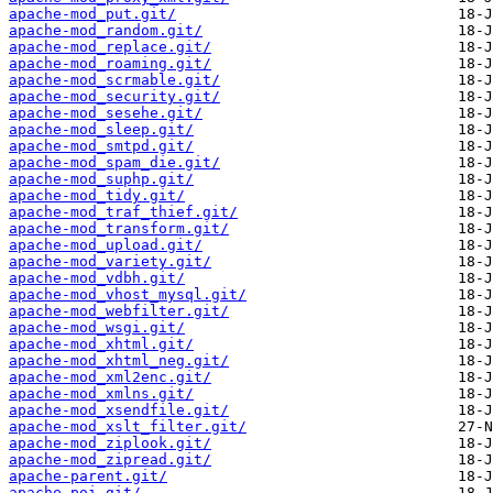
apache-mod_put.git/
apache-mod_random.git/
apache-mod_replace.git/
apache-mod_roaming.git/
apache-mod_scrmable.git/
apache-mod_security.git/
apache-mod_sesehe.git/
apache-mod_sleep.git/
apache-mod_smtpd.git/
apache-mod_spam_die.git/
apache-mod_suphp.git/
apache-mod_tidy.git/
apache-mod_traf_thief.git/
apache-mod_transform.git/
apache-mod_upload.git/
apache-mod_variety.git/
apache-mod_vdbh.git/
apache-mod_vhost_mysql.git/
apache-mod_webfilter.git/
apache-mod_wsgi.git/
apache-mod_xhtml.git/
apache-mod_xhtml_neg.git/
apache-mod_xml2enc.git/
apache-mod_xmlns.git/
apache-mod_xsendfile.git/
apache-mod_xslt_filter.git/
apache-mod_ziplook.git/
apache-mod_zipread.git/
apache-parent.git/
apache-poi.git/