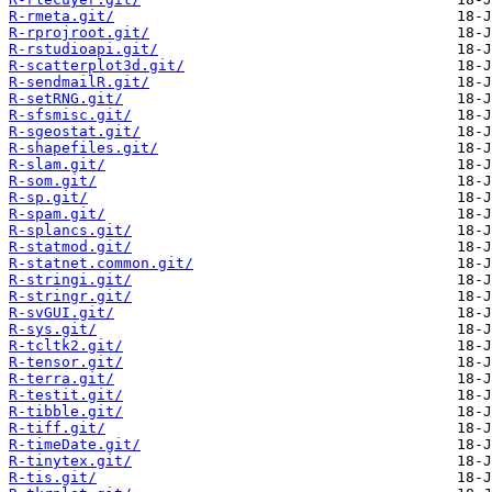
R-rmeta.git/
R-rprojroot.git/
R-rstudioapi.git/
R-scatterplot3d.git/
R-sendmailR.git/
R-setRNG.git/
R-sfsmisc.git/
R-sgeostat.git/
R-shapefiles.git/
R-slam.git/
R-som.git/
R-sp.git/
R-spam.git/
R-splancs.git/
R-statmod.git/
R-statnet.common.git/
R-stringi.git/
R-stringr.git/
R-svGUI.git/
R-sys.git/
R-tcltk2.git/
R-tensor.git/
R-terra.git/
R-testit.git/
R-tibble.git/
R-tiff.git/
R-timeDate.git/
R-tinytex.git/
R-tis.git/