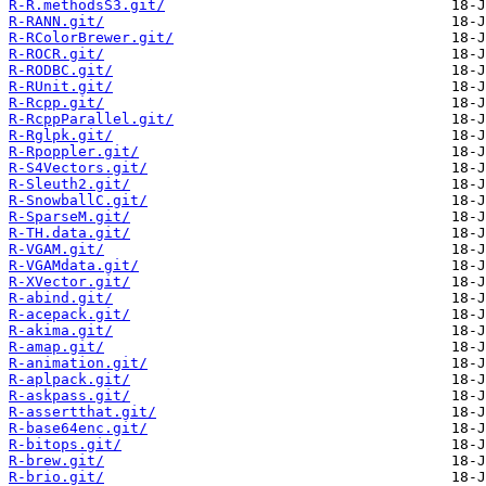
R-R.methodsS3.git/
R-RANN.git/
R-RColorBrewer.git/
R-ROCR.git/
R-RODBC.git/
R-RUnit.git/
R-Rcpp.git/
R-RcppParallel.git/
R-Rglpk.git/
R-Rpoppler.git/
R-S4Vectors.git/
R-Sleuth2.git/
R-SnowballC.git/
R-SparseM.git/
R-TH.data.git/
R-VGAM.git/
R-VGAMdata.git/
R-XVector.git/
R-abind.git/
R-acepack.git/
R-akima.git/
R-amap.git/
R-animation.git/
R-aplpack.git/
R-askpass.git/
R-assertthat.git/
R-base64enc.git/
R-bitops.git/
R-brew.git/
R-brio.git/