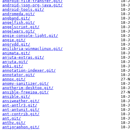
android-file-transfer.git/
android-json-org-java.git/
android-tools.git/
andromeda.git/
angband.git/
angelfish.git/
angelscript.git/
angelwars.git/
angie-console-light.git/
angie.git/
angrydd.git/
anilibria-winmaclinux.git/
animata.git/
anjuta-extras.git/
anjuta.git/
anki.git/
annotation-indexer.git/
annotator.git/
annox.git/
anomy-sanitizer.git/
anotherim-desktop.git/
ansible-freeipa.git/
ansible.git/
ansiweather.git/
ant-antlr3.git/
ant-antunit.git/
ant-contrib.git/
ant.git/
anthy.git/
antigraphon.git/