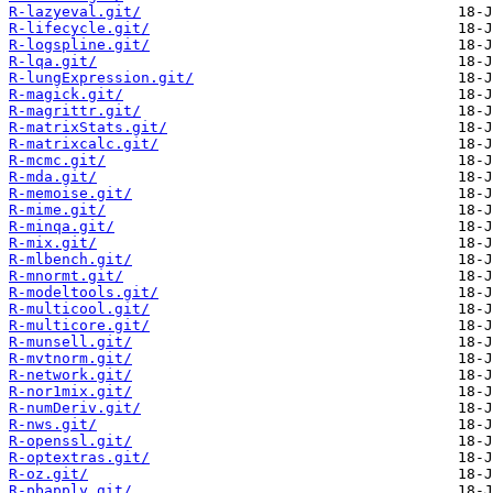
R-lazyeval.git/
R-lifecycle.git/
R-logspline.git/
R-lqa.git/
R-lungExpression.git/
R-magick.git/
R-magrittr.git/
R-matrixStats.git/
R-matrixcalc.git/
R-mcmc.git/
R-mda.git/
R-memoise.git/
R-mime.git/
R-minqa.git/
R-mix.git/
R-mlbench.git/
R-mnormt.git/
R-modeltools.git/
R-multicool.git/
R-multicore.git/
R-munsell.git/
R-mvtnorm.git/
R-network.git/
R-nor1mix.git/
R-numDeriv.git/
R-nws.git/
R-openssl.git/
R-optextras.git/
R-oz.git/
R-pbapply.git/