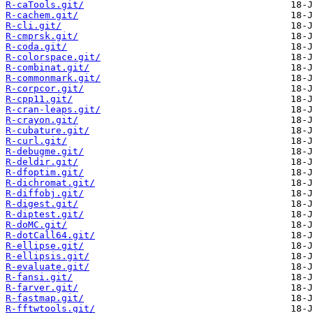
R-caTools.git/
R-cachem.git/
R-cli.git/
R-cmprsk.git/
R-coda.git/
R-colorspace.git/
R-combinat.git/
R-commonmark.git/
R-corpcor.git/
R-cpp11.git/
R-cran-leaps.git/
R-crayon.git/
R-cubature.git/
R-curl.git/
R-debugme.git/
R-deldir.git/
R-dfoptim.git/
R-dichromat.git/
R-diffobj.git/
R-digest.git/
R-diptest.git/
R-doMC.git/
R-dotCall64.git/
R-ellipse.git/
R-ellipsis.git/
R-evaluate.git/
R-fansi.git/
R-farver.git/
R-fastmap.git/
R-fftwtools.git/