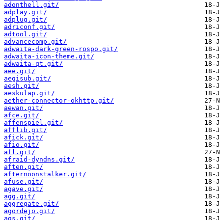
adonthell.git/
adplay.git/
adplug.git/
adriconf.git/
adtool.git/
advancecomp.git/
adwaita-dark-green-rospo.git/
adwaita-icon-theme.git/
adwaita-qt.git/
aee.git/
aegisub.git/
aesh.git/
aeskulap.git/
aether-connector-okhttp.git/
aewan.git/
afce.git/
affenspiel.git/
afflib.git/
afick.git/
afio.git/
afl.git/
afraid-dyndns.git/
aften.git/
afternoonstalker.git/
afuse.git/
agave.git/
agg.git/
aggregate.git/
agordejo.git/
ags.git/