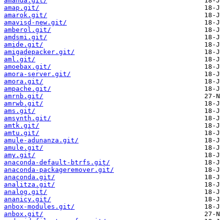
amanda.git/
amap.git/
amarok.git/
amavisd-new.git/
amberol.git/
amdsmi.git/
amide.git/
amigadepacker.git/
aml.git/
amoebax.git/
amora-server.git/
amora.git/
ampache.git/
amrnb.git/
amrwb.git/
ams.git/
amsynth.git/
amtk.git/
amtu.git/
amule-adunanza.git/
amule.git/
amy.git/
anaconda-default-btrfs.git/
anaconda-packageremover.git/
anaconda.git/
analitza.git/
analog.git/
ananicy.git/
anbox-modules.git/
anbox.git/