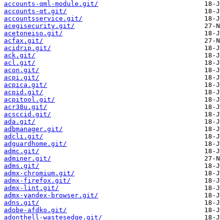
accounts-qml-module.git/
accounts-qt.git/
accountsservice.git/
acegisecurity.git/
acetoneiso.git/
acfax.git/
acidrip.git/
ack.git/
acl.git/
acon.git/
acpi.git/
acpica.git/
acpid.git/
acpitool.git/
acr38u.git/
acsccid.git/
ada.git/
adbmanager.git/
adcli.git/
adguardhome.git/
admc.git/
adminer.git/
adms.git/
admx-chromium.git/
admx-firefox.git/
admx-lint.git/
admx-yandex-browser.git/
adns.git/
adobe-afdko.git/
adonthell-wastesedge.git/