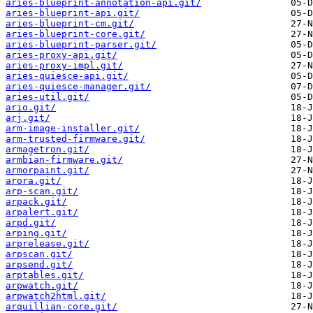
aries-blueprint-annotation-api.git/
aries-blueprint-api.git/
aries-blueprint-cm.git/
aries-blueprint-core.git/
aries-blueprint-parser.git/
aries-proxy-api.git/
aries-proxy-impl.git/
aries-quiesce-api.git/
aries-quiesce-manager.git/
aries-util.git/
ario.git/
arj.git/
arm-image-installer.git/
arm-trusted-firmware.git/
armagetron.git/
armbian-firmware.git/
armorpaint.git/
arora.git/
arp-scan.git/
arpack.git/
arpalert.git/
arpd.git/
arping.git/
arprelease.git/
arpscan.git/
arpsend.git/
arptables.git/
arpwatch.git/
arpwatch2html.git/
arquillian-core.git/