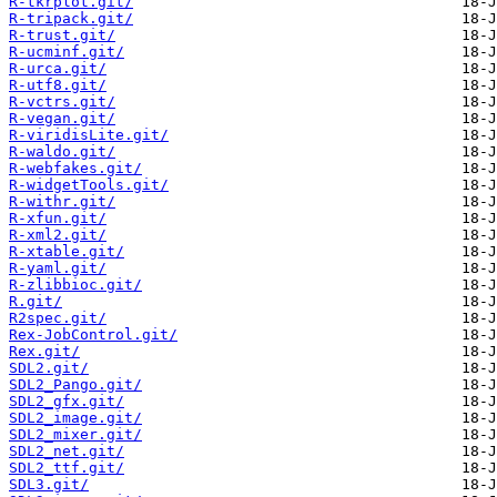
R-tkrplot.git/
R-tripack.git/
R-trust.git/
R-ucminf.git/
R-urca.git/
R-utf8.git/
R-vctrs.git/
R-vegan.git/
R-viridisLite.git/
R-waldo.git/
R-webfakes.git/
R-widgetTools.git/
R-withr.git/
R-xfun.git/
R-xml2.git/
R-xtable.git/
R-yaml.git/
R-zlibbioc.git/
R.git/
R2spec.git/
Rex-JobControl.git/
Rex.git/
SDL2.git/
SDL2_Pango.git/
SDL2_gfx.git/
SDL2_image.git/
SDL2_mixer.git/
SDL2_net.git/
SDL2_ttf.git/
SDL3.git/