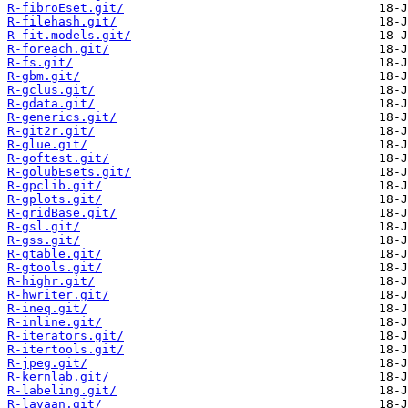
R-fibroEset.git/
R-filehash.git/
R-fit.models.git/
R-foreach.git/
R-fs.git/
R-gbm.git/
R-gclus.git/
R-gdata.git/
R-generics.git/
R-git2r.git/
R-glue.git/
R-goftest.git/
R-golubEsets.git/
R-gpclib.git/
R-gplots.git/
R-gridBase.git/
R-gsl.git/
R-gss.git/
R-gtable.git/
R-gtools.git/
R-highr.git/
R-hwriter.git/
R-ineq.git/
R-inline.git/
R-iterators.git/
R-itertools.git/
R-jpeg.git/
R-kernlab.git/
R-labeling.git/
R-lavaan.git/