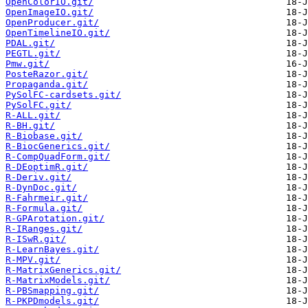
OpenColorIO.git/
OpenImageIO.git/
OpenProducer.git/
OpenTimelineIO.git/
PDAL.git/
PEGTL.git/
Pmw.git/
PosteRazor.git/
Propaganda.git/
PySolFC-cardsets.git/
PySolFC.git/
R-ALL.git/
R-BH.git/
R-Biobase.git/
R-BiocGenerics.git/
R-CompQuadForm.git/
R-DEoptimR.git/
R-Deriv.git/
R-DynDoc.git/
R-Fahrmeir.git/
R-Formula.git/
R-GPArotation.git/
R-IRanges.git/
R-ISwR.git/
R-LearnBayes.git/
R-MPV.git/
R-MatrixGenerics.git/
R-MatrixModels.git/
R-PBSmapping.git/
R-PKPDmodels.git/