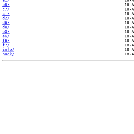
a1/
b8/
c7/
cf/
d2/
d6/
de/
e0/
e6/
f6/
f7/
info/
pack/