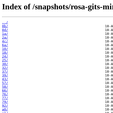
Index of /snapshots/rosa-gits-mi
../
0b/
0d/
1a/
2a/
4c/
6a/
10/
18/
24/
25/
30/
32/
37/
39/
43/
57/
58/
66/
76/
77/
79/
92/
a0/